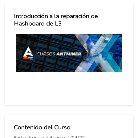
Salta Intro del Curso
Salta Descripción del Curso
Introducción a la reparación de
Hashboard de L3
Contenido del Curso
Fecha de inicio del curso: 4/04/22