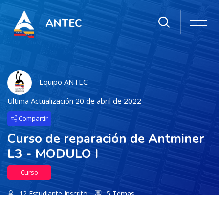
ANTEC
Equipo ANTEC
Ultima Actualización 20 de abril de 2022
Compartir
Curso de reparación de Antminer
L3 - MODULO I
Curso
12 Estudiante Inscrito
5 Temas
Salta al contenido principal