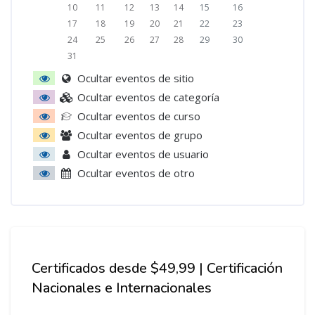
Sin eventos, lunes, 10 agosto
Sin eventos, martes, 11 agosto
Sin eventos, miércoles, 12 agosto
Sin eventos, jueves, 13 agosto
Sin eventos, viernes, 14 agosto
Sin eventos, sábado, 15 ago
Sin eventos, doming
10
11
12
13
14
15
16
Sin eventos, lunes, 17 agosto
Sin eventos, martes, 18 agosto
Sin eventos, miércoles, 19 agosto
Sin eventos, jueves, 20 agosto
Sin eventos, viernes, 21 agosto
Sin eventos, sábado, 22 ago
Sin eventos, doming
17
18
19
20
21
22
23
Sin eventos, lunes, 24 agosto
Sin eventos, martes, 25 agosto
Sin eventos, miércoles, 26 agosto
Sin eventos, jueves, 27 agosto
Sin eventos, viernes, 28 agosto
Sin eventos, sábado, 29 ago
Sin eventos, doming
24
25
26
27
28
29
30
Sin eventos, lunes, 31 agosto
31
Ocultar eventos de sitio
Ocultar eventos de categoría
Ocultar eventos de curso
Ocultar eventos de grupo
Ocultar eventos de usuario
Ocultar eventos de otro
Salta [Cocoon] Course Info
Certificados desde $49,99 | Certificación
Nacionales e Internacionales