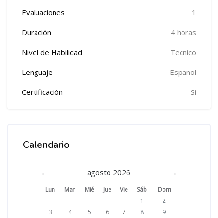
Evaluaciones
1
Duración
4 horas
Nivel de Habilidad
Tecnico
Lenguaje
Espanol
Certificación
Si
Calendario
Salta Calendario
←
agosto 2026
→
Lunes
Martes
Miércoles
Jueves
Viernes
Sábado
Domingo
Lun
Mar
Mié
Jue
Vie
Sáb
Dom
Sin eventos, sábado, 1 agos
Sin eventos, doming
1
2
Sin eventos, lunes, 3 agosto
Sin eventos, martes, 4 agosto
Sin eventos, miércoles, 5 agosto
Sin eventos, jueves, 6 agosto
Sin eventos, viernes, 7 agosto
Sin eventos, sábado, 8 agos
Sin eventos, doming
3
4
5
6
7
8
9